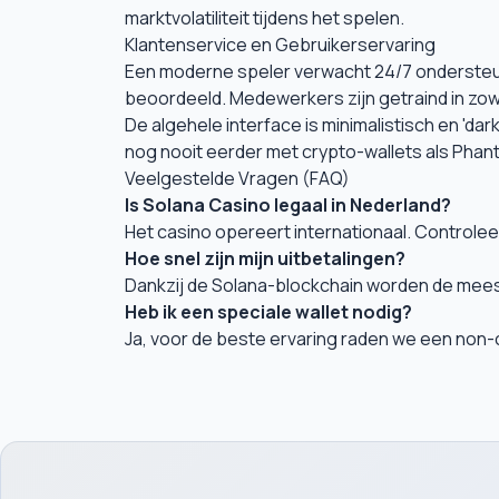
marktvolatiliteit tijdens het spelen.
Klantenservice en Gebruikerservaring
Een moderne speler verwacht 24/7 ondersteunin
beoordeeld. Medewerkers zijn getraind in zo
De algehele interface is minimalistisch en 'dar
nog nooit eerder met crypto-wallets als Phan
Veelgestelde Vragen (FAQ)
Is Solana Casino legaal in Nederland?
Het casino opereert internationaal. Controleer
Hoe snel zijn mijn uitbetalingen?
Dankzij de Solana-blockchain worden de mee
Heb ik een speciale wallet nodig?
Ja, voor de beste ervaring raden we een non-c