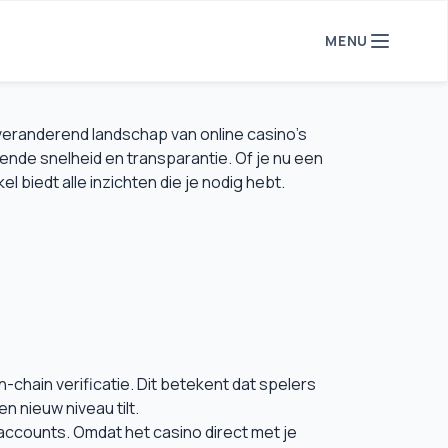
MENU
 veranderend landschap van online casino's
ende snelheid en transparantie. Of je nu een
 biedt alle inzichten die je nodig hebt.
-chain verificatie. Dit betekent dat spelers
n nieuw niveau tilt.
 accounts. Omdat het casino direct met je